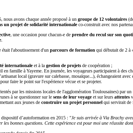
15, nous avons chaque année proposé à un
groupe de 12 volontaires
(do
s un projet de solidarité internationale
co-construit avec nos partena
ective
, une occasion pour chacun-e de
prendre du recul sur son quot
e
.
 était l'aboutissement d'un
parcours de formation
qui débutait de 2 à 
té internationale
et à la
gestion de projets
de coopération ;
 en famille à Yayeme. En journée, les voyageurs participaient à des chan
artisanat local (gravure sur calebasse, mosaïque...), échangeaient avec 
our faire le point sur l'expérience vécue et se projeter.
ientés par les missions locales de l'agglomération Toulousaines) par un
jeunes à se questionner sur
le
sens de leur voyage
et sur leurs
attentes
v
mettant aux jeunes de
construire un projet personnel
qui servirait de
ispositif d’autoformation en 2015 :
"Je suis arrivée à Via Brachy avec 
r les bonnes questions. Cette expérience est pour moi une réussite dont