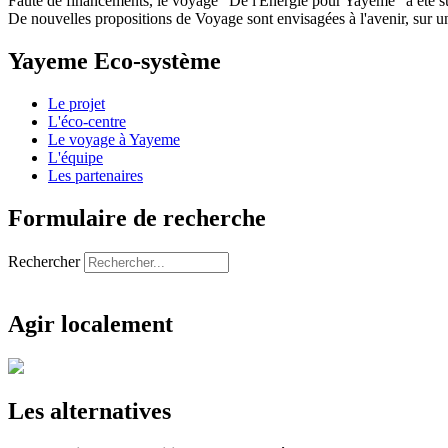
Faute de financements, le voyage "De l'Energie pour Yayeme" a été s
De nouvelles propositions de Voyage sont envisagées à l'avenir, sur un
Yayeme Eco-système
Le projet
L'éco-centre
Le voyage à Yayeme
L'équipe
Les partenaires
Formulaire de recherche
Rechercher
Agir localement
Les alternatives