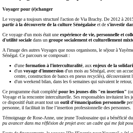
Voyager pour (é)changer
Le voyage a toujours structuré l'action de Via Brachy. De 2012 à 20
partir à la découverte de la culture Sénégalaise
et de
s'investir dan
Ce voyage d'un mois était une
expérience de vie, personnelle et coll
d'utilité sociale
dans un
groupe socialement et culturellement mixt
A l'image des autres Voyages que nous organisons, le séjour à Yayème
Sénégal. Ce parcours se composait :
d'une
formation à l'interculturalité
, aux
enjeux de la solidari
d'un
voyage d'immersion
d'un mois au Sénégal, avec un accueil
centre, construction de bancs en pneus recyclés), découvraient l’
d'un weekend bilan, dans les 6 semaines qui suivaient le retour, p
Ce programme était complété
pour les jeunes dits "en insertion"
(or
Voyage et la rencontre interculturelle. Ses responsables invitaient les 
ce dispositif était avant tout un
outil d’émancipation personnelle
per
personne, il facilitait in fine l’insertion professionnelle des personnes.
Témoignage de Rose-Anne, une jeune Toulousaine qui a bénéficié du d
pu avancer dans ma réfléxion de projet avec un cadre qui me fait pose