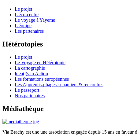
Le projet
L'éco-centre
Le voyage à Yayeme
L'équipe
Les partenaires
Hétérotopies
Le projet
Le Voyage en Hétérotopie
La cartographie
Idea(l)s in Action
Les formations européennes
Les Apprentis-phages : chantiers & rencontres
Le passeport
Nos partenaires
Médiathèque
Via Brachy est une une association engagée depuis 15 ans en faveur du