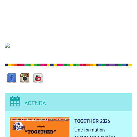
R
C
H
E
AGENDA
TOGETHER 2026
Une formation
européenne sur les