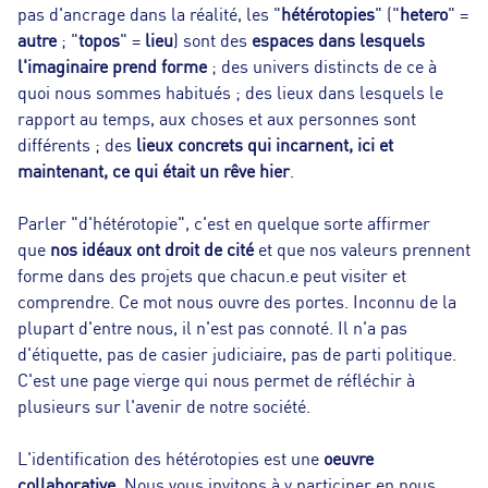
pas d'ancrage dans la réalité, les "
hétérotopies
" ("
hetero
" =
autre
; "
topos
" =
lieu
) sont des
espaces dans lesquels
l'imaginaire prend forme
; des univers distincts de ce à
quoi nous sommes habitués ; des lieux dans lesquels le
rapport au temps, aux choses et aux personnes sont
différents ; des
lieux concrets qui incarnent, ici et
maintenant, ce qui était un rêve hier
.
Parler "d'hétérotopie", c'est en quelque sorte affirmer
que
nos idéaux ont droit de cité
et que nos valeurs prennent
forme dans des projets que chacun.e peut visiter et
comprendre. Ce mot nous ouvre des portes. Inconnu de la
plupart d'entre nous, il n'est pas connoté. Il n'a pas
d'étiquette, pas de casier judiciaire, pas de parti politique.
C'est une page vierge qui nous permet de réfléchir à
plusieurs sur l'avenir de notre société.
L'identification des hétérotopies est une
oeuvre
collaborative
. Nous vous invitons à y participer en nous