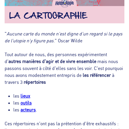
n
LA CARTOGRAPHIE
c
"
Aucune carte du monde n’est digne d’un regard si le pays
i
de l’utopie n’y figure pas
." Oscar Wilde
p
Tout autour de nous, des personnes expérimentent
d'
autres manières d'agir et de vivre ensemble
mais nous
a
passons souvent à côté d'elles sans les voir. C'est pourquoi
nous avons modestement entrepris de
les
référencer
à
l
travers 3
répertoires
les
lieux
les
outils
les
acteurs
.
Ces répertoires n'ont pas la prétention d'être exhaustifs :