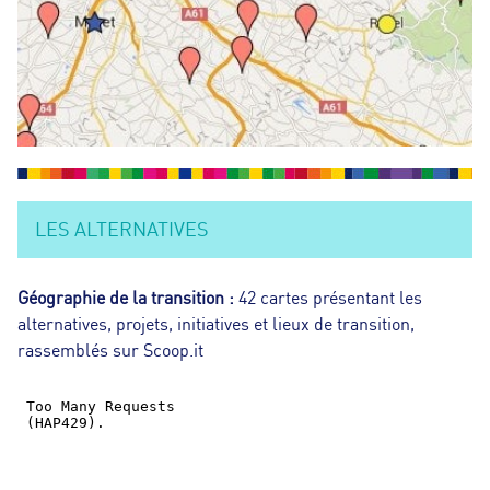
R
E
D
E
R
LES ALTERNATIVES
E
Géographie de la transition :
42 cartes présentant les
alternatives, projets, initiatives et lieux de transition,
C
rassemblés sur Scoop.it
H
E